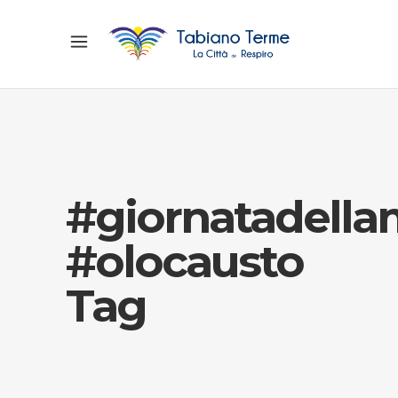
#giornatadell
#olocausto
Tag