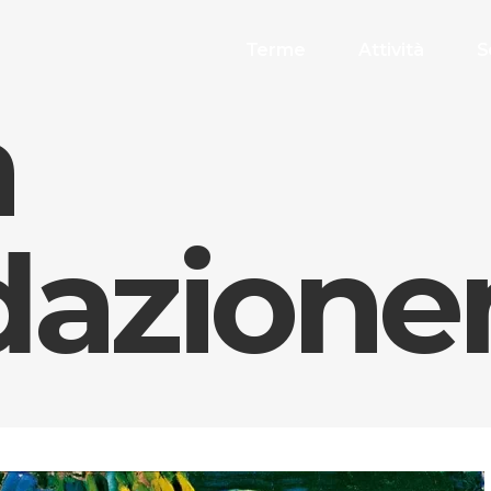
Terme
Attività
S
a
dazione