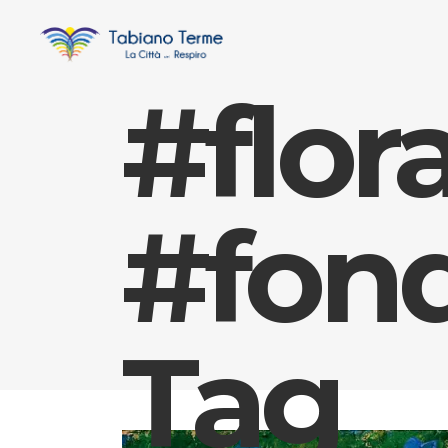
#flor
#fon
Tag