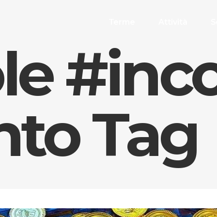
Terme
Attività
S
le #inc
nto Tag