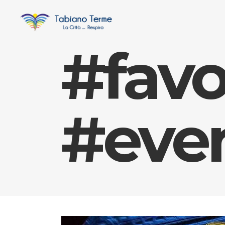
#favo
#eve