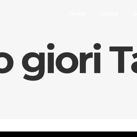
Terme
Attività
S
o giori 