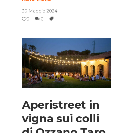
30 Maggio 2024
0
0
Aperistreet in
vigna sui colli
di Ozzano Taro