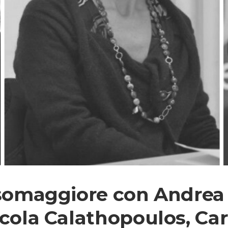
somaggiore con Andrea Vi
icola Calathopoulos, Ca