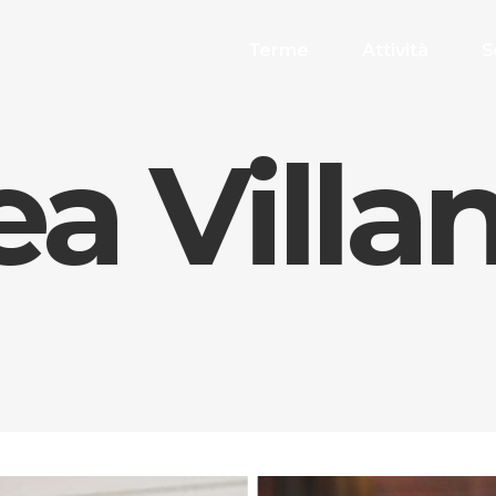
Terme
Attività
S
a Villan