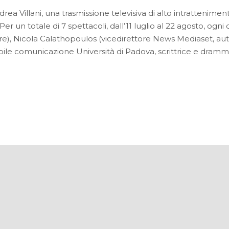
drea Villani, una trasmissione televisiva di alto intrattenimen
r un totale di 7 spettacoli, dall’11 luglio al 22 agosto, og
tore), Nicola Calathopoulos (vicedirettore News Mediaset, 
le comunicazione Università di Padova, scrittrice e drammat