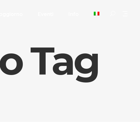
oggiorno
Eventi
Info
o Tag