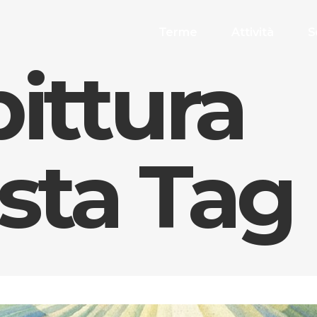
Terme
Attività
S
ittura
ista Tag