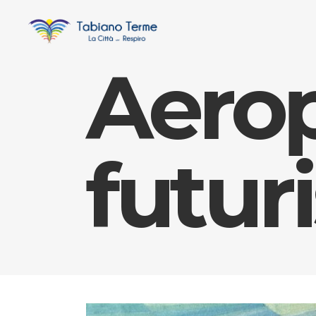
Aerop
futur