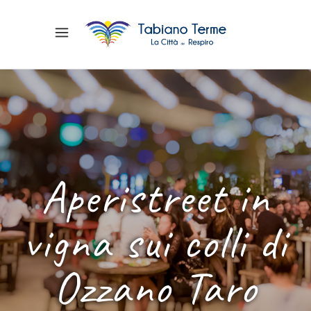
Aperistreet in
vigna sui colli di
Ozzano Taro